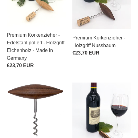
:
Eichenholz
-
Made
in
Premium Korkenzieher -
Germany
Premium Korkenzieher -
Edelstahl poliert - Holzgriff
Holzgriff Nussbaum
Eichenholz - Made in
Normaler
€23,70 EUR
Germany
Preis
Normaler
€23,70 EUR
Preis
Premium
Premium
Korkenzieher
Korkenzieher
-
-
Holzgriff
Holzgriff
Nussbaum
Nussbaum/Ahorn
-
Edelstahl