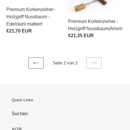
mattiert
Premium Korkenzieher -
Holzgriff Nussbaum -
Premium Korkenzieher -
Edelstahl mattiert
Holzgriff Nussbaum/Ahorn
Normaler
€21,70 EUR
Normaler
€21,35 EUR
Preis
Preis
Seite 2 von 2
VORHERIGE
NÄCHSTE
SEITE
SEITE
Quick-Links
Suchen
AGB